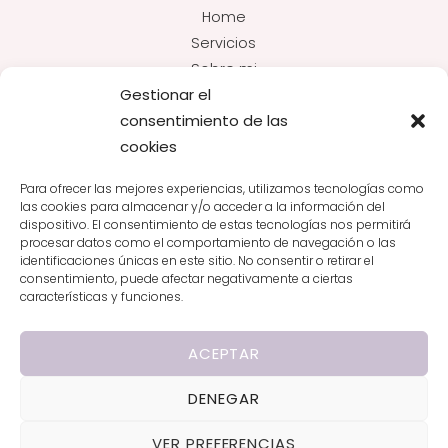
Home
Servicios
Sobre mi
Gestionar el
Recetas
consentimiento de las
Contacto
cookies
SERVICIOS
Para ofrecer las mejores experiencias, utilizamos tecnologías como
Embarazo y Postparto
las cookies para almacenar y/o acceder a la información del
Patologías
dispositivo. El consentimiento de estas tecnologías nos permitirá
procesar datos como el comportamiento de navegación o las
Consulta online
identificaciones únicas en este sitio. No consentir o retirar el
Pérdida de grasa
consentimiento, puede afectar negativamente a ciertas
características y funciones.
Nutrición deportiva
Charlas y Workshops
ACEPTAR
Mas Info
DENEGAR
Política de privacidad
Política de cookies
VER PREFERENCIAS