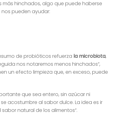
mos más hinchados, algo que puede haberse
s nos pueden ayudar:
 consumo de probióticos refuerza
la microbiota
,
enseguida nos notaremos menos hinchados”,
nen un efecto limpieza que, en exceso, puede
portante que sea entero, sin azúcar ni
e acostumbre al sabor dulce. La idea es ir
abor natural de los alimentos”.