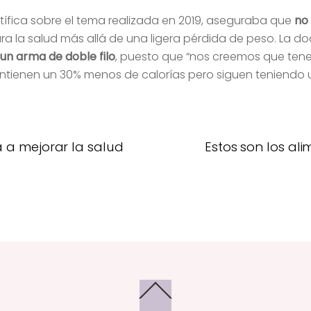
entífica sobre el tema realizada en 2019, aseguraba que
no 
la salud más allá de una ligera pérdida de peso. La doc
un arma de doble filo
, puesto que “nos creemos que ten
contienen un 30% menos de calorías pero siguen teniend
a a mejorar la salud
Estos son los al
Back
To
Top