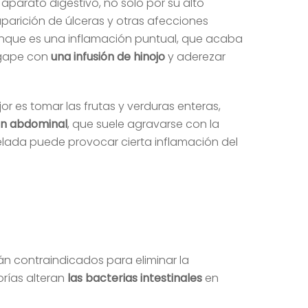
l aparato digestivo, no solo por su alto
aparición de úlceras y otras afecciones
unque es una inflamación puntual, que acaba
ágape con
una infusión de hinojo
y aderezar
or es tomar las frutas y verduras enteras,
ón abdominal
, que suele agravarse con la
elada puede provocar cierta inflamación del
án contraindicados para eliminar la
orías alteran
las bacterias intestinales
en