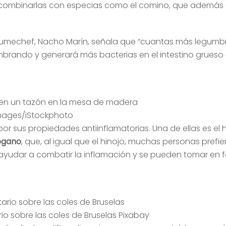
a combinarlas con especias como el comino, que además 
o Legumechef, Nacho Marín, señala que “cuantas más leg
mbrando y generará más bacterias en el intestino grueso 
Images/iStockphoto
r sus propiedades antiinflamatorias. Una de ellas es el h
égano
, que, al igual que el hinojo, muchas personas prefi
 ayudar a combatir la inflamación y se pueden tomar en f
io sobre las coles de Bruselas Pixabay