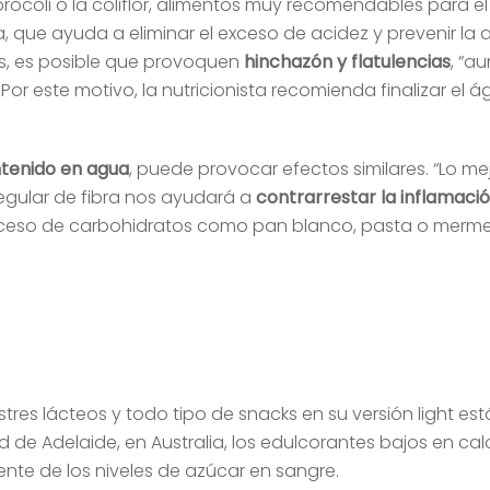
l brócoli o la coliflor, alimentos muy recomendables para e
 que ayuda a eliminar el exceso de acidez y prevenir la 
s, es posible que provoquen
hinchazón y flatulencias
, “a
Por este motivo, la nutricionista recomienda finalizar el 
ntenido en agua
, puede provocar efectos similares. “Lo mej
egular de fibra nos ayudará a
contrarrestar la inflamaci
 exceso de carbohidratos como pan blanco, pasta o merm
res lácteos y todo tipo de snacks en su versión light est
 de Adelaide, en Australia, los edulcorantes bajos en cal
nte de los niveles de azúcar en sangre.