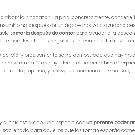
combatir la hinchazón. La piña, concretamente, contiene
sumir piña después de un ágape nos va a ayudar a desc
able
tomarla después de comer
para ayudar a la desco
os sobre los efectos negativos de comer fruta tras las c
del día, y precisamente se ha demostrado que hay much
nen vitamina C, que ayudan a absorber el hierro”, explic
gracias a la papaína, y el kiwi, que contiene activina. Son
 y el anís estrellado, una especia con
un potente poder an
s, sobre todo para aquellos que las toman esporádicame