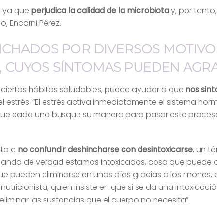
, ya que
perjudica la calidad de la microbiota
y, por tanto
lo, Encarni Pérez.
CHADOS POR DIVERSOS MOTIVOS
S, CUYOS SÍNTOMAS PUEDEN AGR
ciertos hábitos saludables, puede ayudar a que
nos sin
el estrés. “El estrés activa inmediatamente el sistema ho
que cada uno busque su manera para pasar este proceso d
sta a
no confundir deshincharse con desintoxicarse
, un t
Cuando de verdad estamos intoxicados, cosa que puede o
ue pueden eliminarse en unos días gracias a los riñones, e
 nutricionista, quien insiste en que si se da una intoxica
liminar las sustancias que el cuerpo no necesita”.