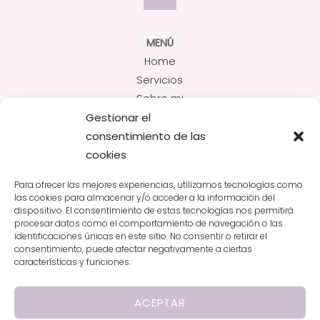
Top
MENÚ
Home
Servicios
Sobre mi
Recetas
Gestionar el
Contacto
consentimiento de las
cookies
SERVICIOS
Para ofrecer las mejores experiencias, utilizamos tecnologías como
Embarazo y Postparto
las cookies para almacenar y/o acceder a la información del
Patologías
dispositivo. El consentimiento de estas tecnologías nos permitirá
procesar datos como el comportamiento de navegación o las
Consulta online
identificaciones únicas en este sitio. No consentir o retirar el
Pérdida de grasa
consentimiento, puede afectar negativamente a ciertas
Nutrición deportiva
características y funciones.
Charlas y Workshops
ACEPTAR
Mas Info